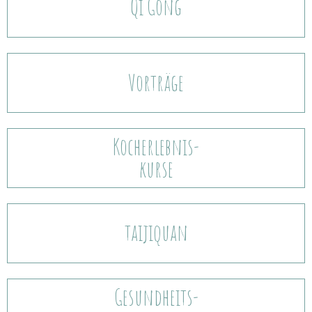
Qi Gong
Vorträge
Kocherlebnis-
kurse
taijiquan
Gesundheits-